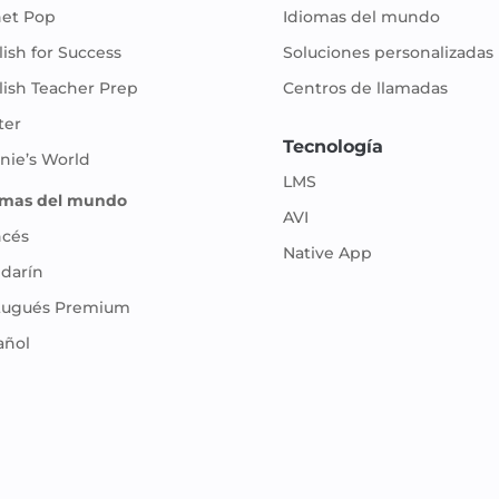
net Pop
Idiomas del mundo
ish for Success
Soluciones personalizadas
lish Teacher Prep
Centros de llamadas
ter
Tecnología
nie’s World
LMS
omas del mundo
AVI
ncés
Native App
darín
tugués Premium
añol