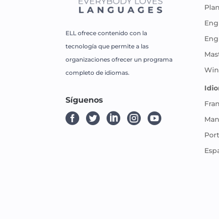
Pla
Engl
ELL ofrece contenido con la
Eng
tecnología que permite a las
Mas
organizaciones ofrecer un programa
Win
completo de idiomas.
Idi
Síguenos
Fra





Man
Por
Esp