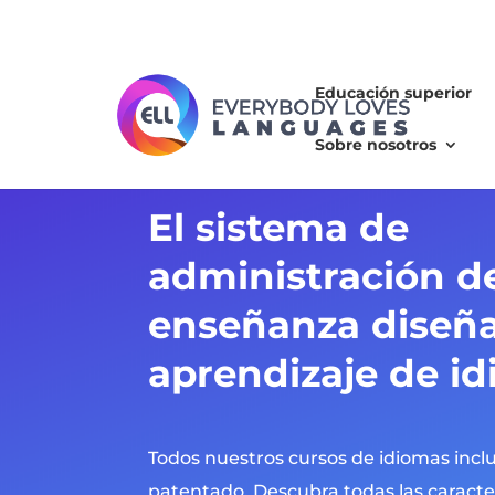
Educación superior
Sobre nosotros
El
sistema de
administración d
enseñanza
diseña
aprendizaje de i
Todos nuestros cursos de idiomas inc
patentado. Descubra todas las caracte