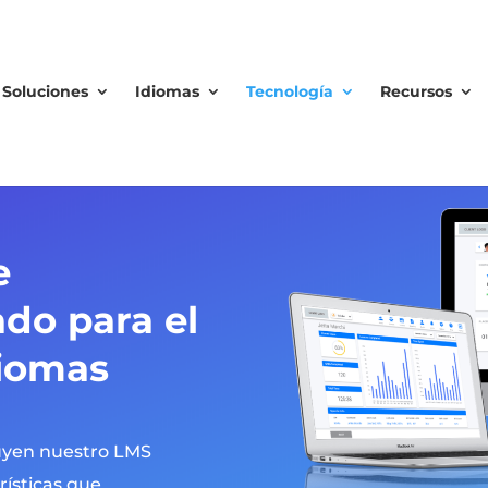
Soluciones
Idiomas
Tecnología
Recursos
e
do para el
diomas
luyen nuestro LMS
rísticas que