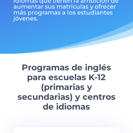
idiomas que tienen la ambición de
aumentar sus matrículas y ofrecer
más programas a los estudiantes
jóvenes.
Programas de inglés
para escuelas K-12
(primarias y
secundarias) y centros
de idiomas