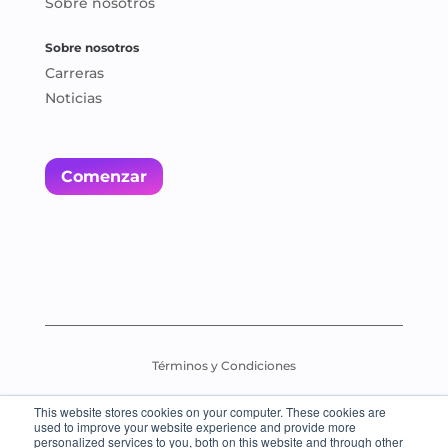
Sobre nosotros
Sobre nosotros
Carreras
Noticias
Comenzar
Términos y Condiciones
This website stores cookies on your computer. These cookies are
Política de pruebas de evaluación
used to improve your website experience and provide more
personalized services to you, both on this website and through other