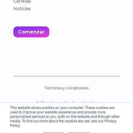
Carreras
Noticias
Comenzar
Términos y Condiciones
Política de pruebas de evaluación
This website stores cookies on your computer. These cookies are
used to improve your website experience and provide more
personalized services to you, both on this website and through other
© 2026 Everybody Loves Languages – All Rights
media. To find out more about the cookies we use, see our Privacy
Reserved.
Policy.