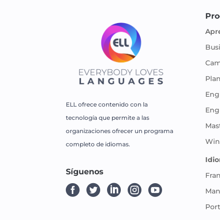
Pro
Apr
Bus
Cam
Pla
Engl
ELL ofrece contenido con la
Eng
tecnología que permite a las
Mas
organizaciones ofrecer un programa
Win
completo de idiomas.
Idi
Síguenos
Fra





Man
Por