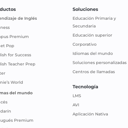
ductos
Soluciones
endizaje de Inglés
Educación Primaria y
Secundaria
iness
Educación superior
pus Premium
Corporativo
net Pop
Idiomas del mundo
ish for Success
Soluciones personalizadas
lish Teacher Prep
Centros de llamadas
ter
nie’s World
Tecnología
omas del mundo
LMS
ncés
AVI
darín
Aplicación Nativa
tugués Premium