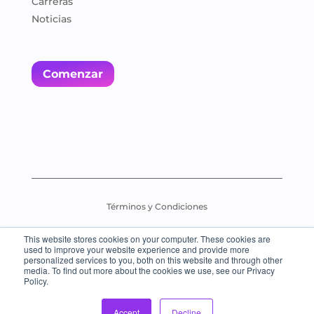
Carreras
Noticias
Comenzar
Términos y Condiciones
This website stores cookies on your computer. These cookies are
Política de pruebas de evaluación
used to improve your website experience and provide more
personalized services to you, both on this website and through other
media. To find out more about the cookies we use, see our Privacy
© 2026 Everybody Loves Languages – All Rights Reserved.
Policy.
Accept
Decline