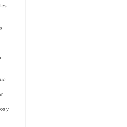
les
s
n
que
s
ar
os y