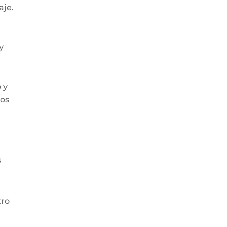
aje.
y
 y
los
s
tro