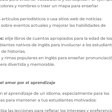
 colores y nombres o traer un mapa para enseñar
s artículos periodísticos o usa sitios web de noticias
 sobre eventos actuales y mejorar las habilidades de
os:
elij
e
libros de cuentos apropiados para la edad de los
lantes nativos de inglés para involucrar a los estudian
 de historias.
s y rimas populares en inglés para enseñar pronunciaci
era divertida y memorable.
el amor por el aprendizaje
n el aprendizaje de un idioma, especialmente para los
cas para mantener a tus estudiantes motivados:
liza
las
lecciones
para
reflejar
los
intereses
y
preferenci