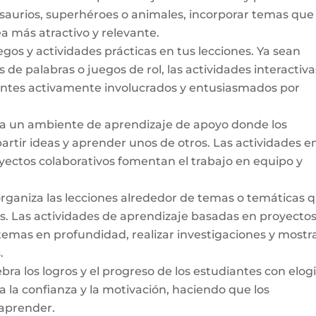
saurios
,
superhéroes
o
animales
,
incorporar
temas
que 
ea
más
atractivo
y
relevante
.
egos
y
actividades
prácticas
en
tus
lecciones
. Ya
sea
n
s
de palabras o
juegos
de
rol
, las
actividades
interactiva
antes
activamente
involucrados
y
entusiasmados
por
 un ambiente de aprendizaje de apoyo donde los
rtir ideas y aprender unos de otros. Las actividades e
royectos colaborativos fomentan el trabajo en equipo y
rganiza las lecciones alrededor de temas o temáticas 
es. Las actividades de aprendizaje basadas en proyecto
temas en profundidad, realizar investigaciones y mostr
.
bra los logros y el progreso de los estudiantes con elogi
a la confianza y la motivación, haciendo que los
 aprender.