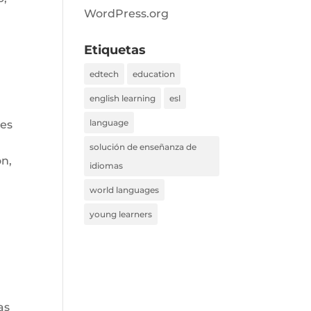
WordPress.org
Etiquetas
edtech
education
english learning
esl
language
tes
solución de enseñanza de
ón,
idiomas
world languages
young learners
as