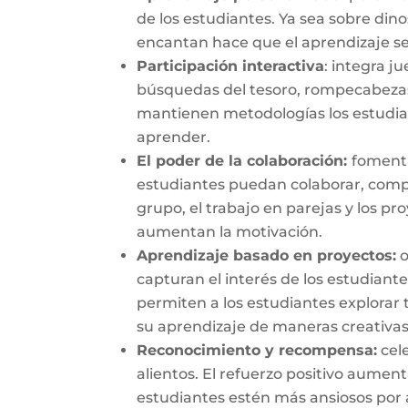
de
los
estudiantes
. Ya sea
sobre
dino
encantan
hace
que
el
aprendizaje
s
Participación
interactiva
:
i
ntegra
ju
búsquedas
del
tesoro
,
rompecabeza
mantienen
metodologías
los
estudi
aprender
.
El poder de la colaboración:
f
omenta
estudiantes puedan colaborar, compa
grupo, el trabajo en parejas y los p
aumentan la motivación.
Aprendizaje basado en proyectos:
o
capturan el interés de los estudiant
permiten a los estudiantes explorar 
su aprendizaje de maneras creativas
Reconocimiento y recompensa:
cele
alientos. El refuerzo positivo aument
estudiantes estén más ansiosos por