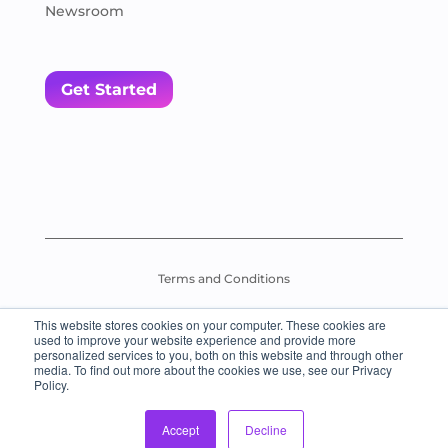
Newsroom
Get Started
Terms and Conditions
This website stores cookies on your computer. These cookies are
Assessment Test Policy
used to improve your website experience and provide more
personalized services to you, both on this website and through other
media. To find out more about the cookies we use, see our Privacy
© 2026 Everybody Loves Languages – All Rights Reserved.
Policy.
Accept
Decline