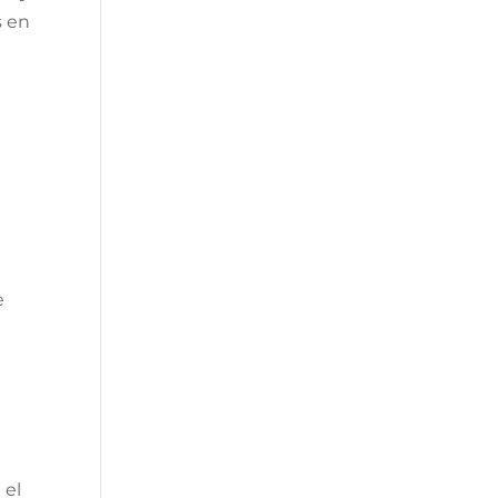
s en
e
 el