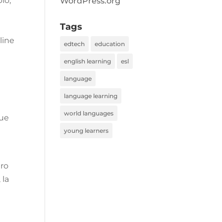
lo,
WordPress.org
Tags
line
edtech
education
english learning
esl
language
language learning
world languages
ue
young learners
tro
 la