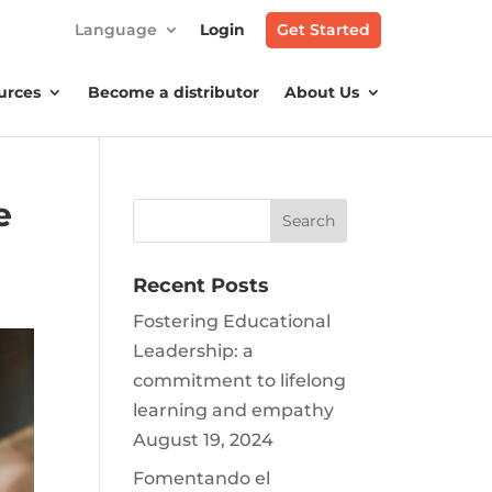
Language
Login
Get Started
urces
Become a distributor
About Us
e
Recent Posts
Fostering Educational
Leadership: a
commitment to lifelong
learning and empathy
August 19, 2024
Fomentando el