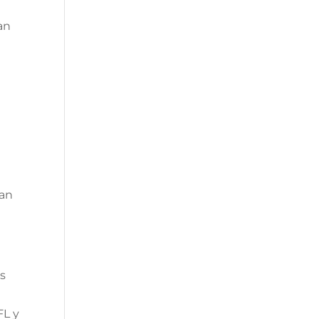
an
dan
s
FL y