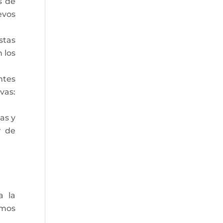
s de
evos
stas
 los
ntes
vas:
as y
r de
a la
emos