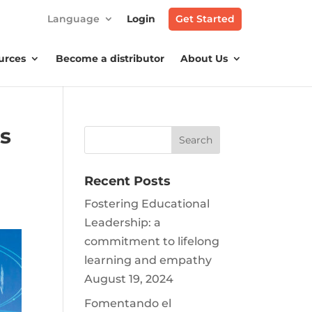
Language
Login
Get Started
urces
Become a distributor
About Us
s
Recent Posts
Fostering Educational
Leadership: a
commitment to lifelong
learning and empathy
August 19, 2024
Fomentando el