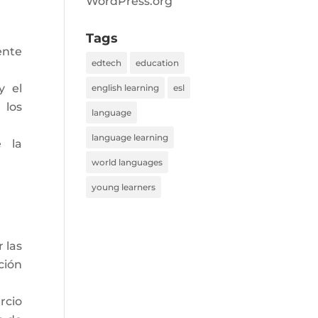
WordPress.org
Tags
ente
edtech
education
y el
english learning
esl
 los
language
language learning
e la
world languages
young learners
 las
ción
rcio