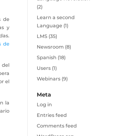
(2)
Learn a second
s de
Language
(1)
as y
das.
LMS
(35)
s de
Newsroom
(8)
Spanish
(18)
 del
Users
(1)
pera
Webinars
(9)
r el
Meta
n la
Log in
ario
Entries feed
Comments feed