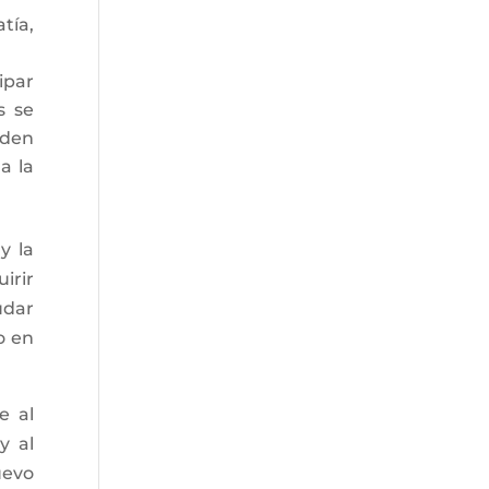
tía,
ipar
s se
eden
a la
y la
irir
udar
o en
e al
y al
uevo